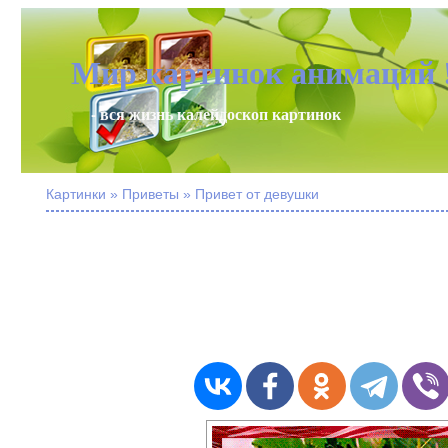
Мир картинок анимаций 
- вся жизнь калейдоскоп картинок
Картинки » Приветы » Привет от девушки