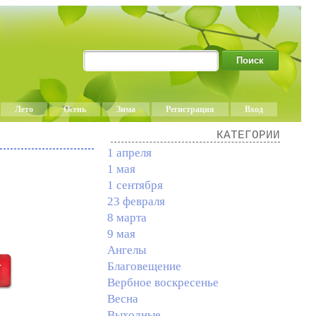
Лето
Осень
Зима
Регистрация
Вход
КАТЕГОРИИ
1 апреля
1 мая
1 сентября
23 февраля
8 марта
9 мая
Ангелы
Благовещение
Вербное воскресенье
Весна
Выходные