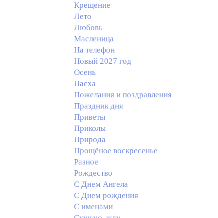
Крещение
Лето
Любовь
Масленица
На телефон
Новый 2027 год
Осень
Пасха
Пожелания и поздравления
Праздник дня
Приветы
Приколы
Природа
Прощёное воскресенье
Разное
Рождество
С Днем Ангела
С Днем рождения
С именами
Скучаю, жду