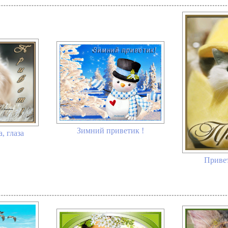
Зимний приветик !
, глаза
Привет