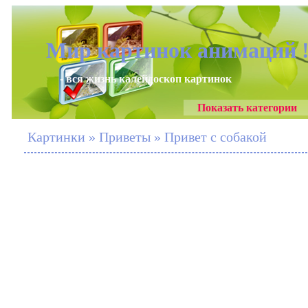
Мир картинок анимаций 
- вся жизнь калейдоскоп картинок
Показать категории
Картинки » Приветы » Привет с собакой