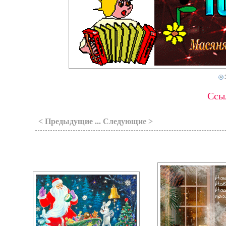
Ссыл
< Предыдущие ... Следующие >