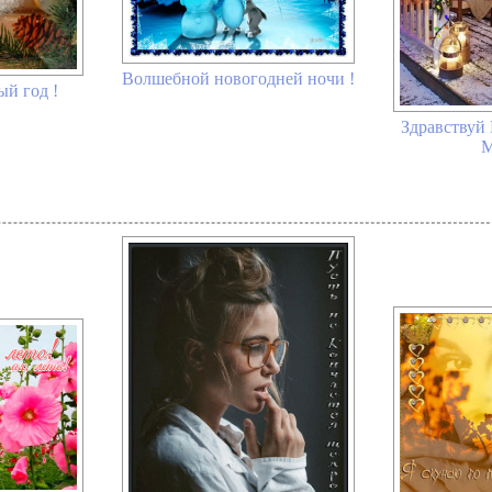
Волшебной новогодней ночи !
й год !
Здравствуй
М