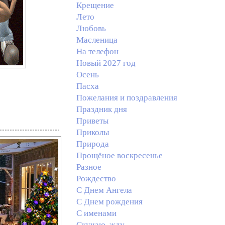
Крещение
Лето
Любовь
Масленица
На телефон
Новый 2027 год
Осень
Пасха
Пожелания и поздравления
Праздник дня
Приветы
Приколы
Природа
Прощёное воскресенье
Разное
Рождество
С Днем Ангела
С Днем рождения
С именами
Скучаю, жду