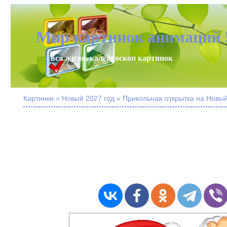
Мир картинок анимаций 
- вся жизнь калейдоскоп картинок
Картинки » Новый 2027 год » Прикольная открытка на Новый