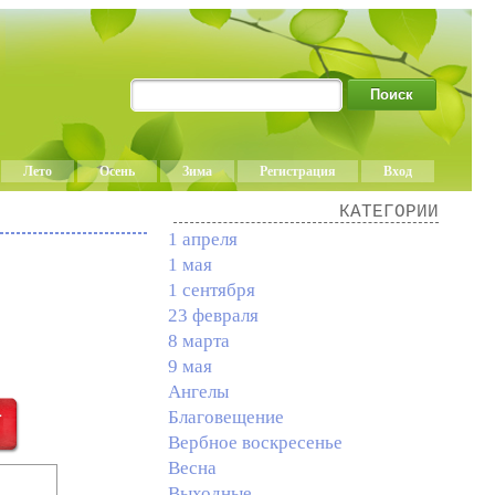
Лето
Осень
Зима
Регистрация
Вход
КАТЕГОРИИ
1 апреля
1 мая
1 сентября
23 февраля
8 марта
9 мая
Ангелы
Благовещение
Вербное воскресенье
Весна
Выходные