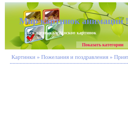
Мир картинок анимаций 
- вся жизнь калейдоскоп картинок
Показать категории
Картинки » Пожелания и поздравления » Прият