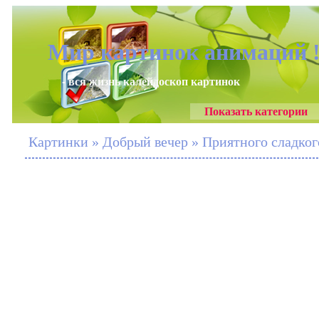
Мир картинок анимаций 
- вся жизнь калейдоскоп картинок
Показать категории
Картинки » Добрый вечер » Приятного сладкого