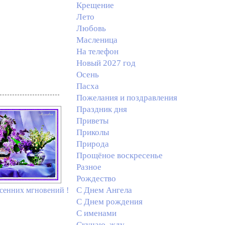
Крещение
Лето
Любовь
Масленица
На телефон
Новый 2027 год
Осень
Пасха
Пожелания и поздравления
Праздник дня
Приветы
Приколы
Природа
Прощёное воскресенье
Разное
Рождество
С Днем Ангела
сенних мгновений !
С Днем рождения
С именами
Скучаю, жду