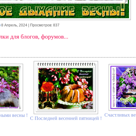
8 Апрель, 2024
| Просмотров: 837
ки для блогов, форумов...
Счастливых ве
ными весны !
С Последней весенней пятницей !