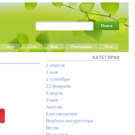
Лето
Осень
Зима
Регистрация
Вход
КАТЕГОРИИ
1 апреля
1 мая
1 сентября
23 февраля
8 марта
9 мая
Ангелы
Благовещение
Вербное воскресенье
Весна
Выходные