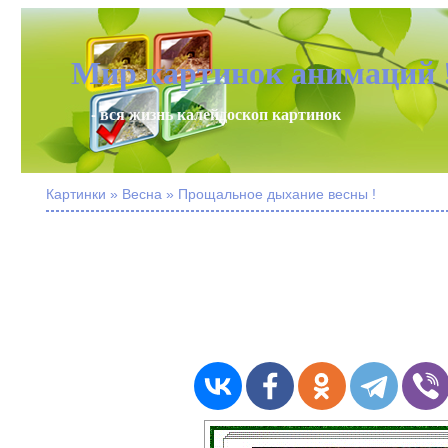
Мир картинок анимаций 
- вся жизнь калейдоскоп картинок
Картинки » Весна » Прощальное дыхание весны !