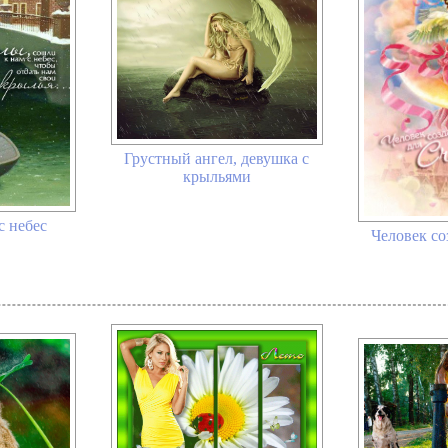
Грустный ангел, девушка с
крыльями
с небес
Человек со