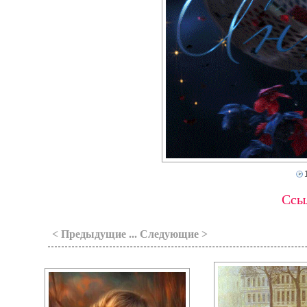
Ссыл
< Предыдущие ... Следующие >