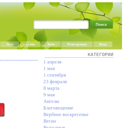
Лето
Осень
Зима
Регистрация
Вход
КАТЕГОРИИ
1 апреля
1 мая
1 сентября
23 февраля
8 марта
9 мая
Ангелы
Благовещение
Вербное воскресенье
Весна
Выходные