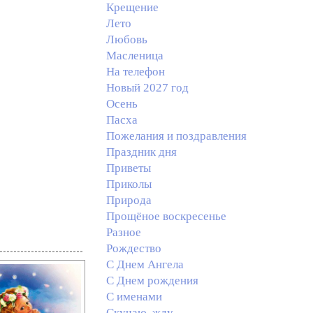
Крещение
Лето
Любовь
Масленица
На телефон
Новый 2027 год
Осень
Пасха
Пожелания и поздравления
Праздник дня
Приветы
Приколы
Природа
Прощёное воскресенье
Разное
Рождество
С Днем Ангела
С Днем рождения
С именами
Скучаю, жду