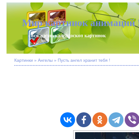
Мир картинок анимаций 
- вся жизнь калейдоскоп картинок
Картинки » Ангелы » Пусть ангел хранит тебя !