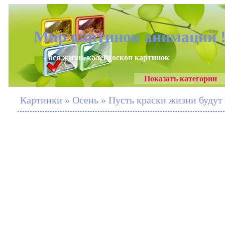
Мир картинок анимаций 
- вся жизнь калейдоскоп картинок
Показать категории
Картинки » Осень » Пусть краски жизни будут