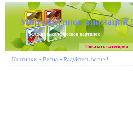
Мир картинок анимаций 
- вся жизнь калейдоскоп картинок
Показать категории
Картинки » Весна » Радуйтесь весне !