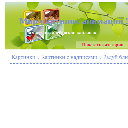
Мир картинок анимаций 
- вся жизнь калейдоскоп картинок
Показать категории
Картинки » Картинки с надписями » Радуй бли