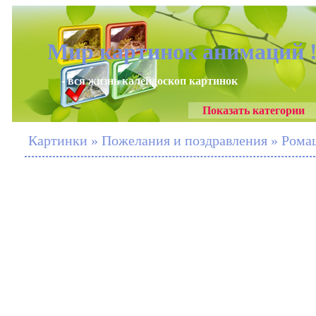
Мир картинок анимаций 
- вся жизнь калейдоскоп картинок
Показать категории
Картинки » Пожелания и поздравления » Рома