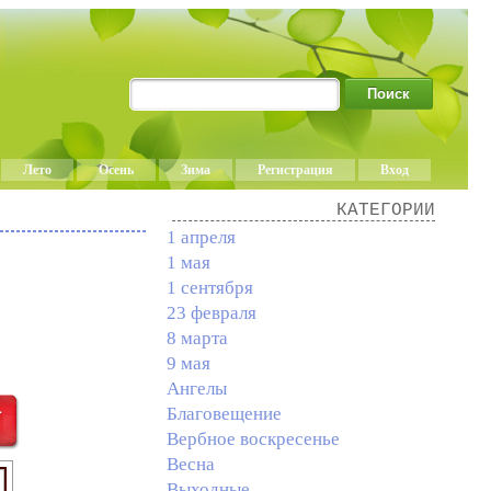
Лето
Осень
Зима
Регистрация
Вход
КАТЕГОРИИ
1 апреля
1 мая
1 сентября
23 февраля
8 марта
9 мая
Ангелы
Благовещение
Вербное воскресенье
Весна
Выходные