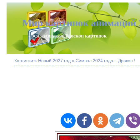
Мир картинок анимаций 
- вся жизнь калейдоскоп картинок
Картинки » Новый 2027 год » Символ 2024 года – Дракон !