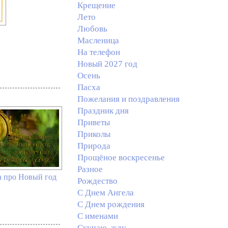
Крещение
Лето
Любовь
Масленица
На телефон
Новый 2027 год
Осень
Пасха
Пожелания и поздравления
Праздник дня
Приветы
Приколы
Природа
Прощёное воскресенье
Разное
а про Новый год
Рождество
С Днем Ангела
С Днем рождения
С именами
Скучаю, жду