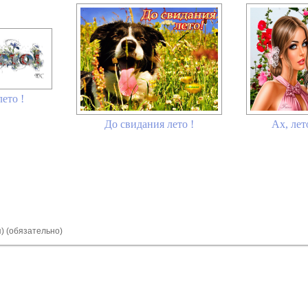
ето !
До свидания лето !
Ах, лето
я) (обязательно)