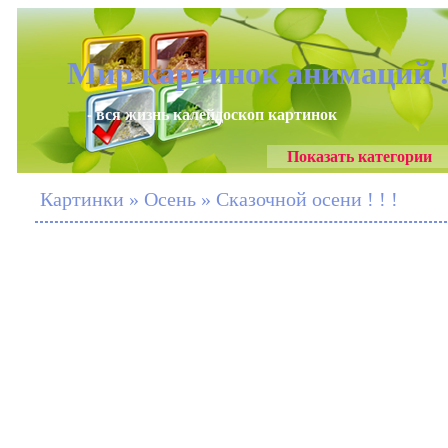
Мир картинок анимаций 
- вся жизнь калейдоскоп картинок
Показать категории
Картинки » Осень » Сказочной осени ! ! !