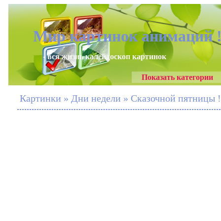
Мир картинок анимаций 
- вся жизнь калейдоскоп картинок
Показать категории
Картинки » Дни недели » Сказочной пятницы !