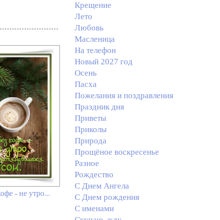
Крещение
Лето
Любовь
Масленица
На телефон
Новый 2027 год
Осень
Пасха
Пожелания и поздравления
Праздник дня
Приветы
Приколы
Природа
Прощёное воскресенье
Разное
Рождество
С Днем Ангела
офе - не утро...
С Днем рождения
С именами
Скучаю, жду