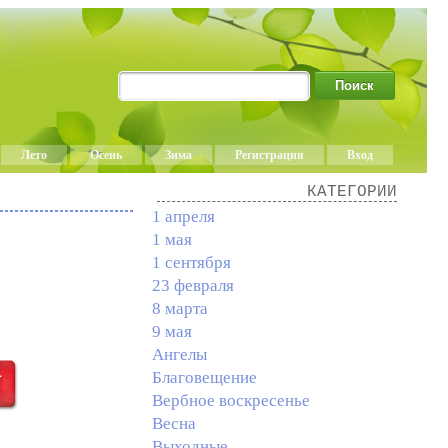
Лето
Осень
Зима
Регистрация
Вход
КАТЕГОРИИ
1 апреля
1 мая
1 сентября
23 февраля
8 марта
9 мая
Ангелы
Благовещение
Вербное воскресенье
Весна
Выходные