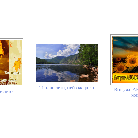
Теплое лето, пейзаж, река
Вот уже А
е лето
кон