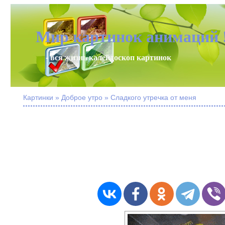
Мир картинок анимаций 
- вся жизнь калейдоскоп картинок
Картинки » Доброе утро » Сладкого утречка от меня