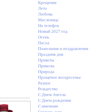
Крещение
Лето
Любовь
Масленица
На телефон
Новый 2027 год
Осень
Пасха
Пожелания и поздравления
Праздник дня
Приветы
Приколы
Природа
Прощёное воскресенье
Разное
Рождество
С Днем Ангела
С Днем рождения
С именами
Скучаю, жду