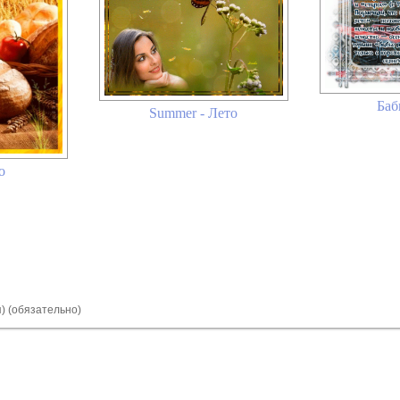
Баб
Summer - Лето
о
я) (обязательно)