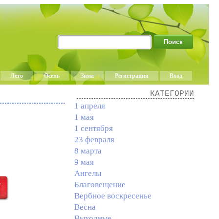
Лето
Осень
Зима
Регистрация
Вход
КАТЕГОРИИ
1 апреля
1 мая
1 сентября
23 февраля
8 марта
9 мая
Ангелы
Благовещение
Вербное воскресенье
Весна
Выходные