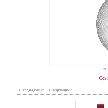
1
Ссыл
< Предыдущие ... Следующие >