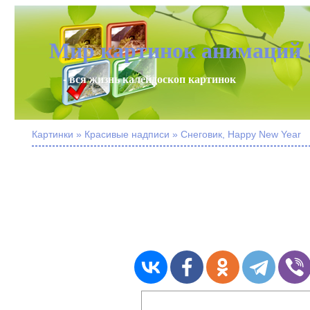
Мир картинок анимаций 
- вся жизнь калейдоскоп картинок
Картинки » Красивые надписи » Снеговик, Happy New Year