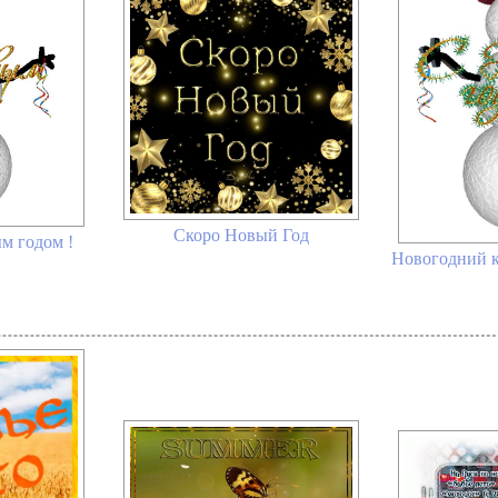
Скоро Новый Год
м годом !
Новогодний 