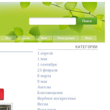
Лето
Осень
Зима
Регистрация
Вход
КАТЕГОРИИ
1 апреля
1 мая
1 сентября
23 февраля
8 марта
9 мая
Ангелы
Благовещение
Вербное воскресенье
Весна
Выходные