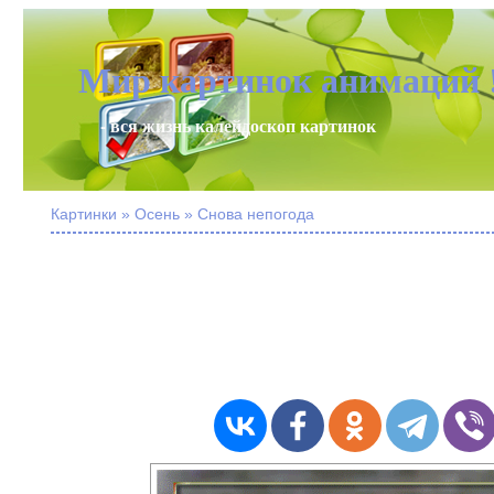
Мир картинок анимаций 
- вся жизнь калейдоскоп картинок
Картинки » Осень » Снова непогода