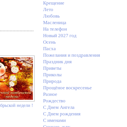
Крещение
Лето
Любовь
Масленица
На телефон
Новый 2027 год
Осень
Пасха
Пожелания и поздравления
Праздник дня
Приветы
Приколы
Природа
Прощёное воскресенье
Разное
Рождество
брьской недели !
С Днем Ангела
С Днем рождения
С именами
Скучаю, жду