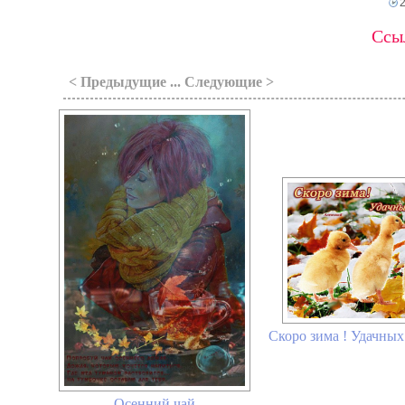
Ссыл
< Предыдущие ... Следующие >
Скоро зима ! Удачных
Осенний чай