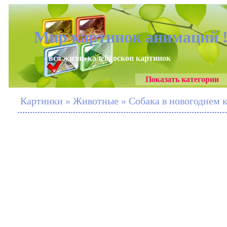
Мир картинок анимаций 
- вся жизнь калейдоскоп картинок
Показать категории
Картинки » Животные » Собака в новогоднем 