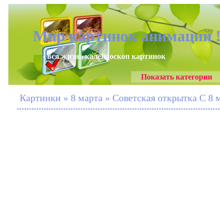
Мир картинок анимаций 
- вся жизнь калейдоскоп картинок
Показать категории
Картинки » 8 марта » Советская открытка С 8 м