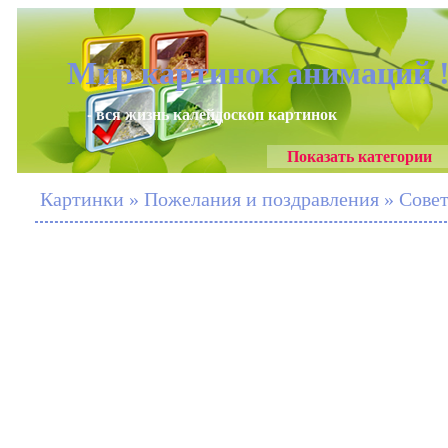
Мир картинок анимаций 
- вся жизнь калейдоскоп картинок
Показать категории
Картинки » Пожелания и поздравления » Совет