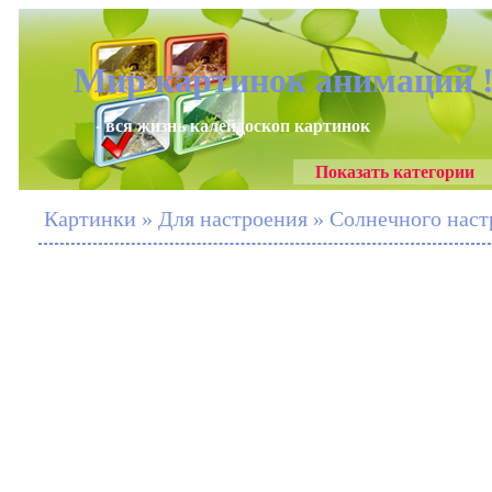
Мир картинок анимаций 
- вся жизнь калейдоскоп картинок
Показать категории
Картинки » Для настроения » Солнечного наст