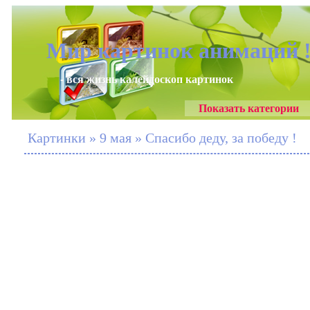
Мир картинок анимаций 
- вся жизнь калейдоскоп картинок
Показать категории
Картинки » 9 мая » Спасибо деду, за победу !