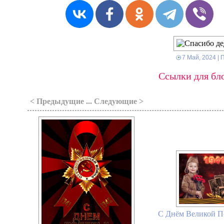
7 Май, 2024
| 
Ссылки для бло
< Предыдущие ... Следующие >
С Днём Великой По