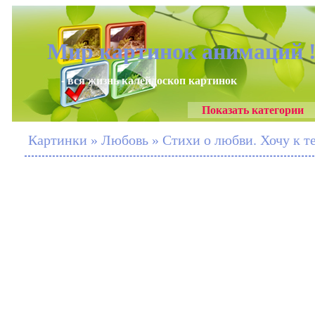
Мир картинок анимаций 
- вся жизнь калейдоскоп картинок
Показать категории
Картинки » Любовь » Стихи о любви. Хочу к 