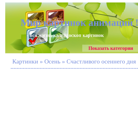
Мир картинок анимаций 
- вся жизнь калейдоскоп картинок
Показать категории
Картинки » Осень » Счастливого осеннего дня 