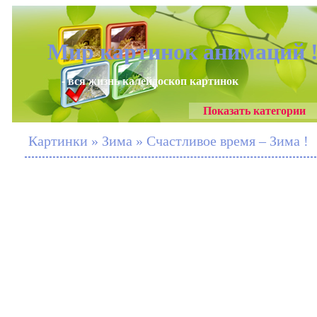
Мир картинок анимаций 
- вся жизнь калейдоскоп картинок
Показать категории
Картинки » Зима » Счастливое время – Зима !