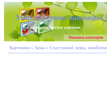
Мир картинок анимаций 
- вся жизнь калейдоскоп картинок
Показать категории
Картинки » Зима » Счастливой зимы, влюблен