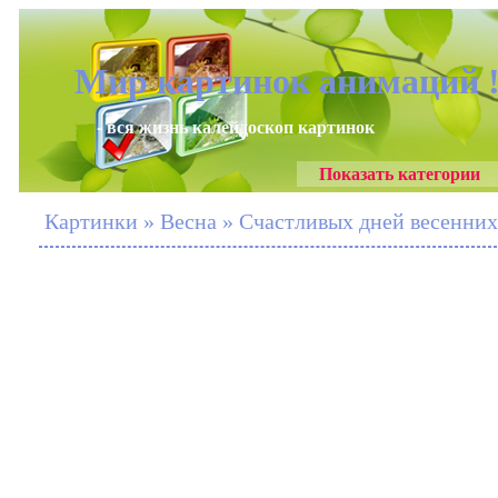
Мир картинок анимаций 
- вся жизнь калейдоскоп картинок
Показать категории
Картинки » Весна » Счастливых дней весенних