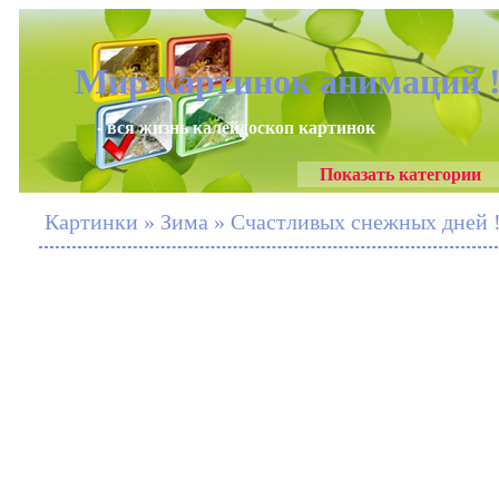
Мир картинок анимаций 
- вся жизнь калейдоскоп картинок
Показать категории
Картинки » Зима » Счастливых снежных дней 