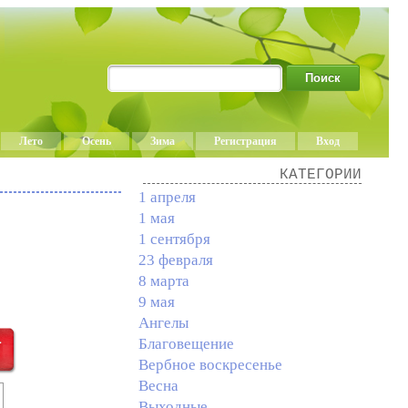
Лето
Осень
Зима
Регистрация
Вход
КАТЕГОРИИ
1 апреля
1 мая
1 сентября
23 февраля
8 марта
9 мая
Ангелы
Благовещение
Вербное воскресенье
Весна
Выходные