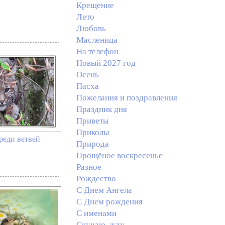
Крещение
Лето
Любовь
Масленица
На телефон
Новый 2027 год
Осень
Пасха
Пожелания и поздравления
Праздник дня
Приветы
Приколы
реди ветвей
Природа
Прощёное воскресенье
Разное
Рождество
С Днем Ангела
С Днем рождения
С именами
Скучаю, жду