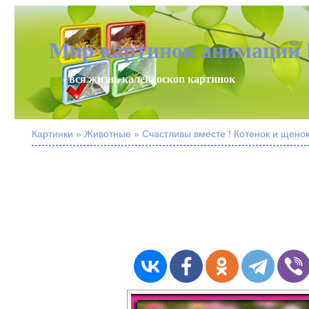
Мир картинок анимаций 
- вся жизнь калейдоскоп картинок
Картинки » Животные » Счастливы вместе ! Котенок и щено