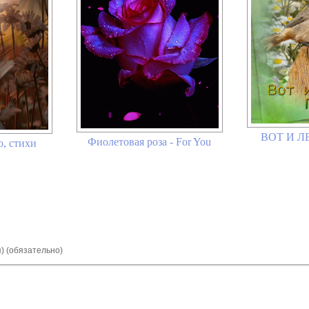
ВОТ И 
Фиолетовая роза - For You
, стихи
я) (обязательно)