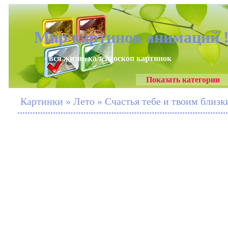
Мир картинок анимаций 
- вся жизнь калейдоскоп картинок
Показать категории
Картинки » Лето » Счастья тебе и твоим близ