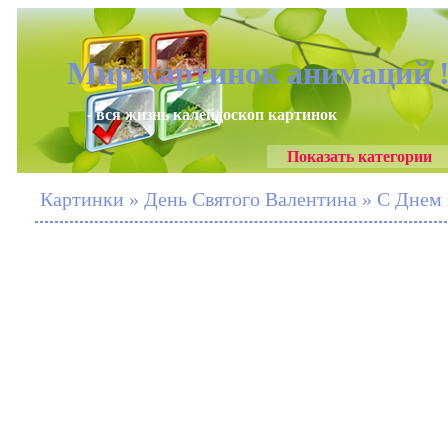
Мир картинок анимаций 
- вся жизнь калейдоскоп картинок
Показать категории
Картинки » День Святого Валентина » С Днем