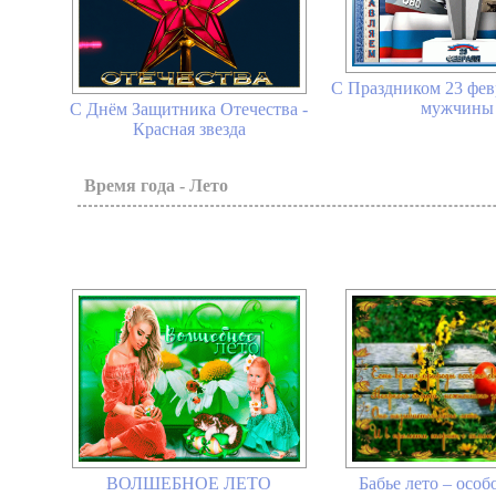
С Праздником 23 фев
мужчины 
С Днём Защитника Отечества -
Красная звезда
Время года - Лето
ВОЛШЕБНОЕ ЛЕТО
Бабье лето – особ