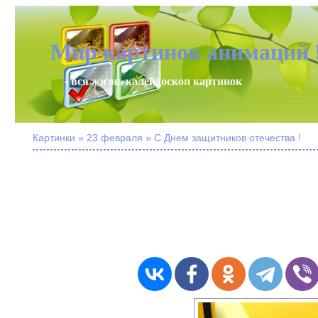
Мир картинок анимаций 
- вся жизнь калейдоскоп картинок
Картинки » 23 февраля » С Днем защитников отечества !