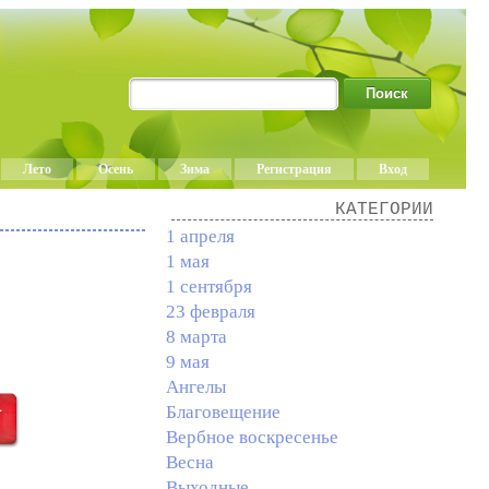
Лето
Осень
Зима
Регистрация
Вход
КАТЕГОРИИ
1 апреля
1 мая
1 сентября
23 февраля
8 марта
9 мая
Ангелы
Благовещение
Вербное воскресенье
Весна
Выходные