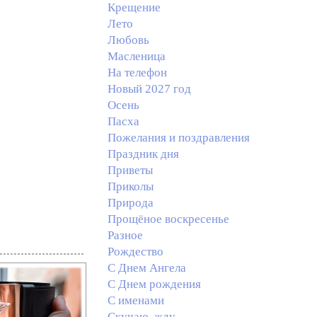
Крещение
Лето
Любовь
Масленица
На телефон
Новый 2027 год
Осень
Пасха
Пожелания и поздравления
Праздник дня
Приветы
Приколы
Природа
Прощёное воскресенье
Разное
Рождество
С Днем Ангела
С Днем рождения
С именами
Скучаю, жду