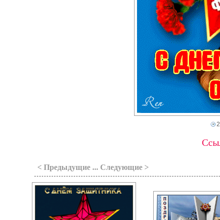
2
Ссыл
< Предыдущие ... Следующие >