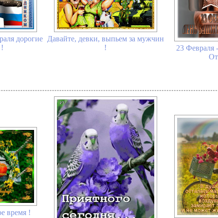
раля дорогие
Давайте, девки, выпьем за мужчин
!
!
23 Февраля 
От
ое время !