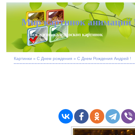
Мир картинок анимаций 
- вся жизнь калейдоскоп картинок
Картинки » С Днем рождения » С Днем Рождения Андрей !