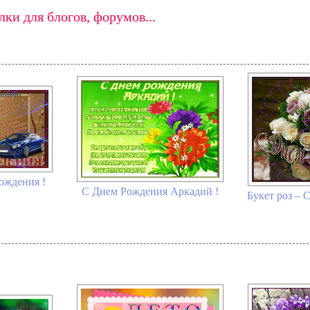
ки для блогов, форумов...
ождения !
С Днем Рождения Аркадий !
Букет роз – 