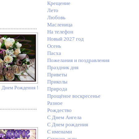
Крещение
Лето
Любовь
Масленица
На телефон
Новый 2027 год
Осень
Пасха
Пожелания и поздравления
Праздник дня
Приветы
Приколы
С Днем Рождения !
Природа
Прощёное воскресенье
Разное
Рождество
С Днем Ангела
С Днем рождения
С именами
Скучаю, жду