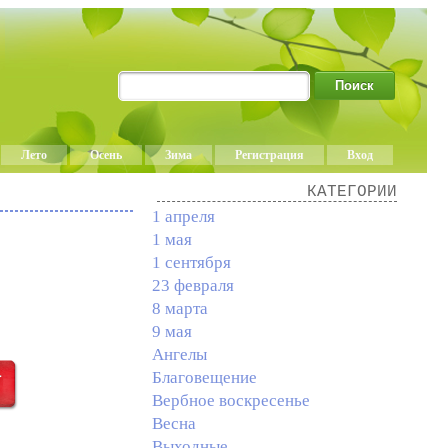
Лето
Осень
Зима
Регистрация
Вход
КАТЕГОРИИ
1 апреля
1 мая
1 сентября
23 февраля
8 марта
9 мая
Ангелы
Благовещение
Вербное воскресенье
Весна
Выходные