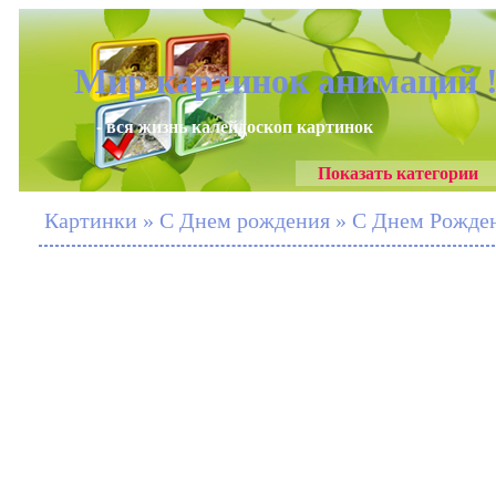
Мир картинок анимаций 
- вся жизнь калейдоскоп картинок
Показать категории
Картинки » С Днем рождения » С Днем Рожден