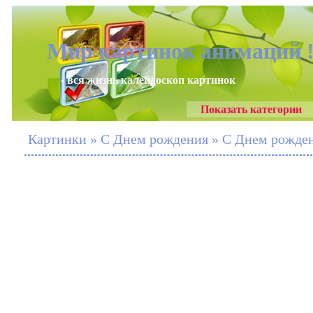
Мир картинок анимаций 
- вся жизнь калейдоскоп картинок
Показать категории
Картинки » С Днем рождения » С Днем рожден