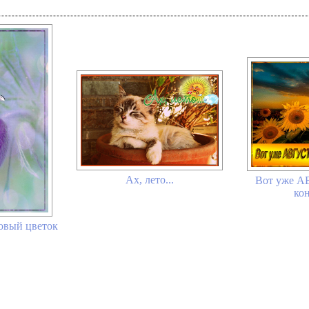
Ах, лето...
Вот уже А
кон
товый цветок