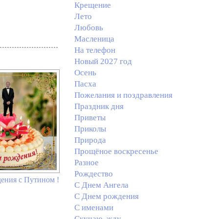
Крещение
Лето
Любовь
Масленица
На телефон
Новый 2027 год
Осень
Пасха
Пожелания и поздравления
Праздник дня
Приветы
Приколы
Природа
Прощёное воскресенье
Разное
Рождество
ения с Путином !
С Днем Ангела
С Днем рождения
С именами
Скучаю, жду