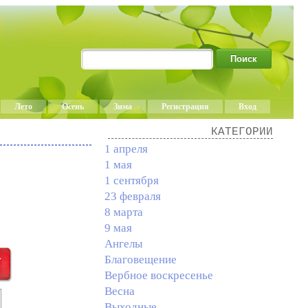
Лето
Осень
Зима
Регистрация
Вход
КАТЕГОРИИ
1 апреля
1 мая
1 сентября
23 февраля
8 марта
9 мая
Ангелы
Благовещение
Вербное воскресенье
Весна
Выходные