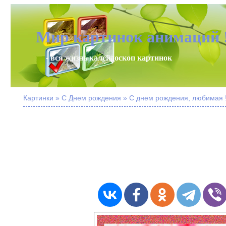
Мир картинок анимаций 
- вся жизнь калейдоскоп картинок
Картинки » С Днем рождения » С днем рождения, любимая 