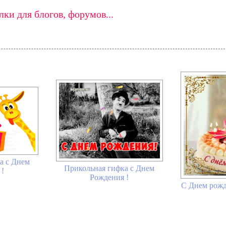
ки для блогов, форумов...
а с Днем
Прикольная гифка с Днем
 !
Рождения !
С Днем рожд