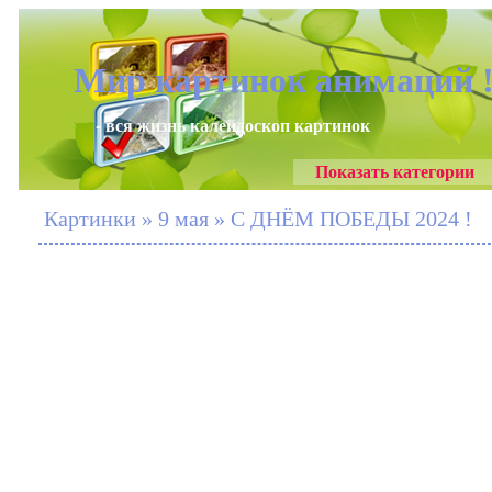
Мир картинок анимаций 
- вся жизнь калейдоскоп картинок
Показать категории
Картинки » 9 мая » С ДНЁМ ПОБЕДЫ 2024 !