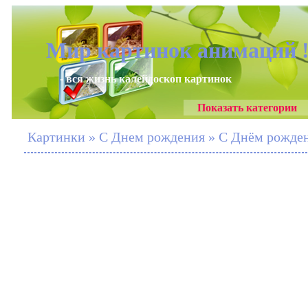
Мир картинок анимаций 
- вся жизнь калейдоскоп картинок
Показать категории
Картинки » С Днем рождения » С Днём рождени