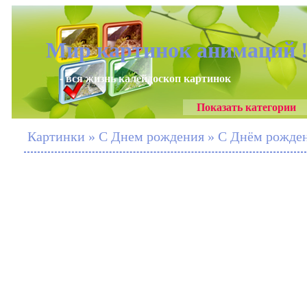
Мир картинок анимаций 
- вся жизнь калейдоскоп картинок
Показать категории
Картинки » С Днем рождения » С Днём рождени