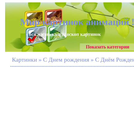
Мир картинок анимаций 
- вся жизнь калейдоскоп картинок
Показать категории
Картинки » С Днем рождения » С Днём Рожден