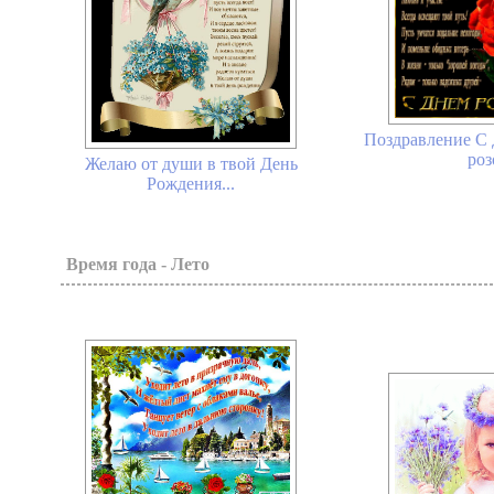
Поздравление С 
роз
Желаю от души в твой День
Рождения...
Время года - Лето