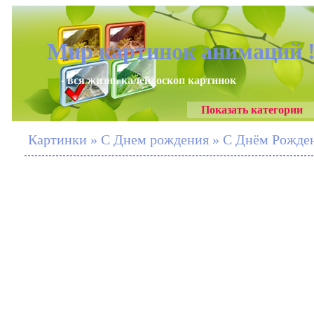
Мир картинок анимаций 
- вся жизнь калейдоскоп картинок
Показать категории
Картинки » С Днем рождения » С Днём Рождения