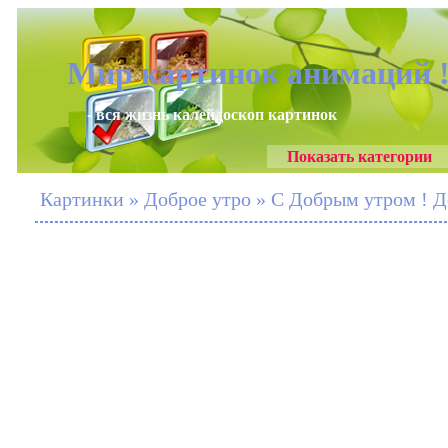
Мир картинок анимаций 
- вся жизнь калейдоскоп картинок
Показать категории
Картинки » Доброе утро » С Добрым утром ! Д