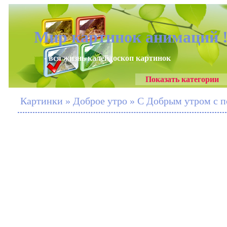
Мир картинок анимаций 
- вся жизнь калейдоскоп картинок
Показать категории
Картинки » Доброе утро » С Добрым утром с 