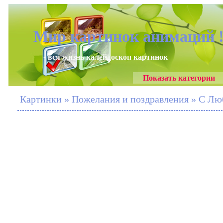
Мир картинок анимаций 
- вся жизнь калейдоскоп картинок
Показать категории
Картинки » Пожелания и поздравления » С Лю