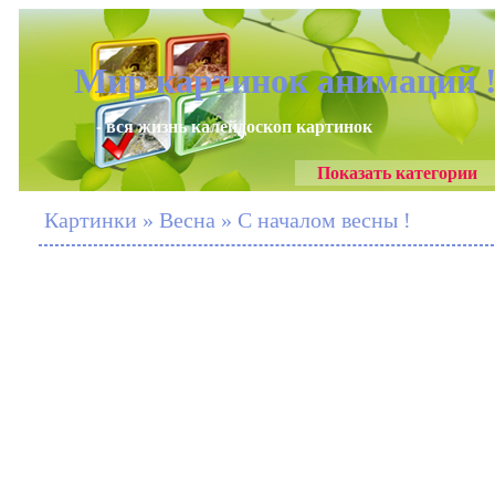
Мир картинок анимаций 
- вся жизнь калейдоскоп картинок
Показать категории
Картинки » Весна » С началом весны !