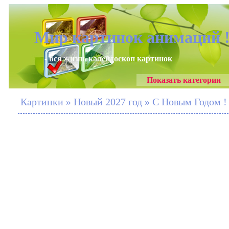
Мир картинок анимаций 
- вся жизнь калейдоскоп картинок
Показать категории
Картинки » Новый 2027 год » С Новым Годом 