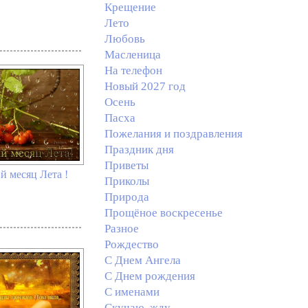
Крещение
Лето
Любовь
Масленица
На телефон
Новый 2027 год
Осень
Пасха
Пожелания и поздравления
Праздник дня
Приветы
й месяц Лета !
Приколы
Природа
Прощёное воскресенье
Разное
Рождество
С Днем Ангела
С Днем рождения
С именами
Скучаю, жду