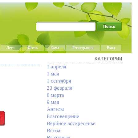
Лето
Осень
Зима
Регистрация
Вход
КАТЕГОРИИ
1 апреля
1 мая
1 сентября
23 февраля
8 марта
9 мая
Ангелы
Благовещение
Вербное воскресенье
Весна
Выходные