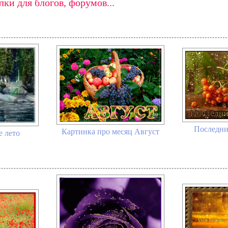
ки для блогов, форумов...
Последни
Картинка про месяц Август
 лето