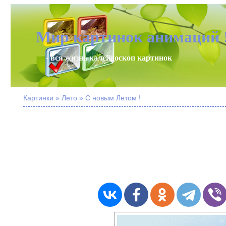
Мир картинок анимаций 
- вся жизнь калейдоскоп картинок
Картинки » Лето » С новым Летом !