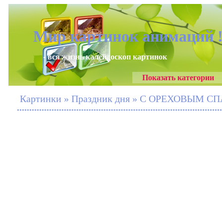
Мир картинок анимаций 
- вся жизнь калейдоскоп картинок
Показать категории
Картинки » Праздник дня » С ОРЕХОВЫМ СПА