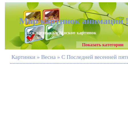
Мир картинок анимаций 
- вся жизнь калейдоскоп картинок
Показать категории
Картинки » Весна » С Последней весенней пят