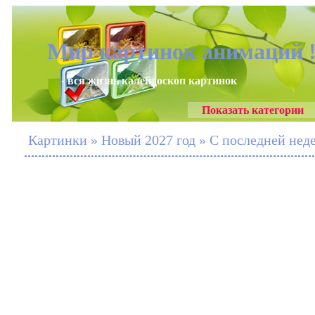
Мир картинок анимаций 
- вся жизнь калейдоскоп картинок
Показать категории
Картинки » Новый 2027 год » С последней неде